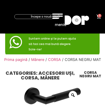
0
meniu
Suntem online și te putem ajuta
să faci cea mai bună alegere.
Scrie-ne!
Prima pagină
/
Mânere
/
CORSA
/ CORSA NEGRU MAT
CATEGORIES:
ACCESORII UȘI
,
CORSA
NEGRU MAT
CORSA
,
MÂNERE