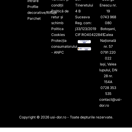
intrare
condiții
Tineretului
Enescu nr.
Profile
Politică de
4 B
19
decorative/Riflaje
retur și
Suceava
0743 968
Parchet
schimb
Reg. com:
080
Politica
j33/123/2019
Botoșani,
Cookies
CIF:RO40422845
Calea
Protecția
Națională
consumatorului
nr. 57
- ANPC
0791 220
022​
Iași, Valea
lupului, DN
28 nr.
154A
0728 353
535​
contact@usi-
dor.ro
Copyright © 2026 usi-dor.ro - Toate depturile rezervate.