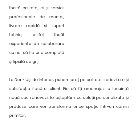
înaltă calitate, ci și servicii
profesionale de montaj,
livrare rapidă și suport
tehnic, astfel încât
experiența de colaborare
cu noi să fie una completă
și lipsită de griji.
La Dor - Uși de Interior, punem preț pe calitate, seriozitate și
satisfacția fiecărui client. Fie că îți amenajezi o locuință
nouă sau renovezi, te așteptăm cu soluții personalizate și
produse care vor transforma orice spațiu într-un cămin
primitor.