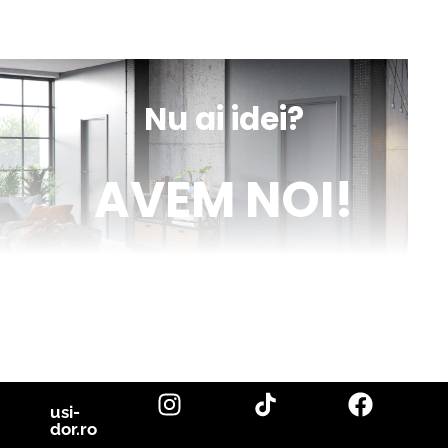
sună
obține
mesaj
indicații
Nu ai idei?
AVEM NOI!
Venim în ajutorul tău cu inspirație și cu fotografii reale de uși de
interior și parchet, direct din proiectele noastre. Descoperă cele
mai noi tendințe, sfaturi utile și idei inovatoare pentru a-ți
transforma casa în locuința visurilor tale. Fii la curent cu cele mai
bune soluții pentru un design interior de excepție!
citește blog
usi-
dor.ro