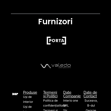
Furnizori
Produse
Termeni
Date
Date de
și Politici
Companie
Contact
Uși de
Politica de
Interio one
Suceava,
interior
confidențialitate
SRL
B-dul
Uși de
Termeni și
Str.
George