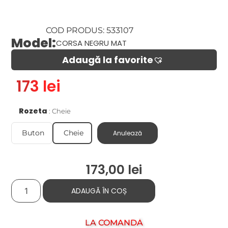
COD PRODUS: 533107
Model:
CORSA NEGRU MAT
Adaugă la favorite​
173 lei
Rozeta
Cheie
Buton
Cheie
Anulează
173,00
lei
ADAUGĂ ÎN COȘ
LA COMANDĂ