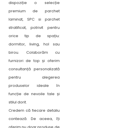
dispoziție o selecție
premium de parchet
laminat, SPC si parchet
stratificat, potrivit pentru
orice tip de spațiu:
dormitor, living, hol sau
birou. Colaborăm cu
furnizori de top și oferim
consultanță personalizată
pentru alegerea
produselor ideale în
funcție de nevoile tale și
stilul dorit.
Credem că fiecare detaliu
contează. De aceea, îți
oferim nu doar produse de