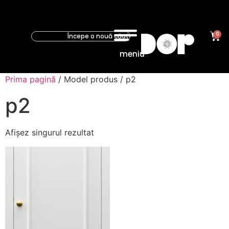
0
meniu
Prima pagină
/ Model produs / p2
p2
Afișez singurul rezultat