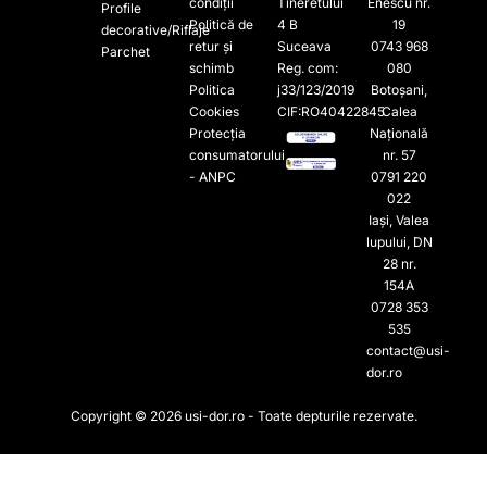
condiții
Tineretului
Enescu nr.
Profile
Politică de
4 B
19
decorative/Riflaje
retur și
Suceava
0743 968
Parchet
schimb
Reg. com:
080
Politica
j33/123/2019
Botoșani,
Cookies
CIF:RO40422845
Calea
Protecția
Națională
consumatorului
nr. 57
- ANPC
0791 220
022​
Iași, Valea
lupului, DN
28 nr.
154A
0728 353
535​
contact@usi-
dor.ro
Copyright © 2026 usi-dor.ro - Toate depturile rezervate.