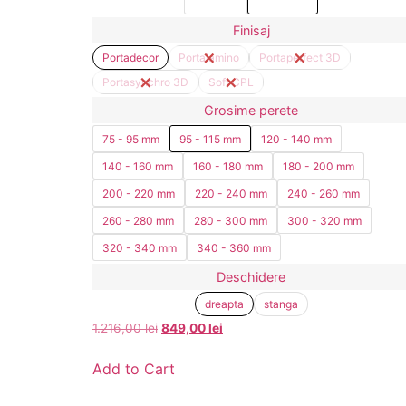
Finisaj
Portadecor
Portalamino
Portaperfect 3D
Portasynchro 3D
Soft CPL
Grosime perete
75 - 95 mm
95 - 115 mm
120 - 140 mm
140 - 160 mm
160 - 180 mm
180 - 200 mm
200 - 220 mm
220 - 240 mm
240 - 260 mm
260 - 280 mm
280 - 300 mm
300 - 320 mm
320 - 340 mm
340 - 360 mm
Deschidere
dreapta
stanga
1.216,00
lei
849,00
lei
Add to Cart