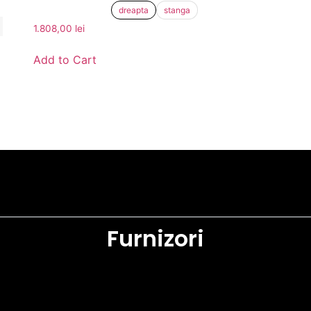
dreapta
stanga
1.808,00
lei
Add to Cart
Furnizori