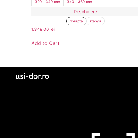
320 - 340 mm
340 - 360 mm
Deschidere
dreapta
stanga
1.348,00
lei
Add to Cart
usi-dor.ro