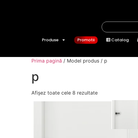
Produse
Promotii
Catalog
Prima pagină
/ Model produs / p
p
Afișez toate cele 8 rezultate