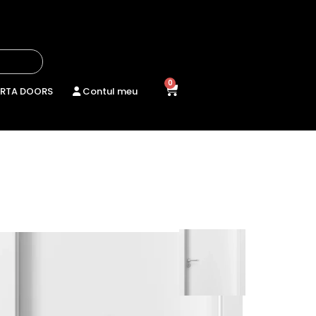
0
RTA DOORS
Contul meu