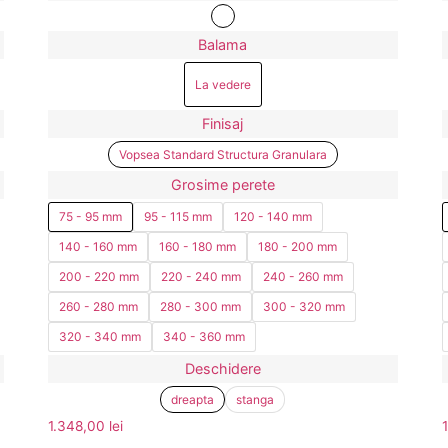
Balama
La vedere
Finisaj
Vopsea Standard Structura Granulara
Grosime perete
75 - 95 mm
95 - 115 mm
120 - 140 mm
140 - 160 mm
160 - 180 mm
180 - 200 mm
200 - 220 mm
220 - 240 mm
240 - 260 mm
260 - 280 mm
280 - 300 mm
300 - 320 mm
320 - 340 mm
340 - 360 mm
Deschidere
dreapta
stanga
1.348,00
lei