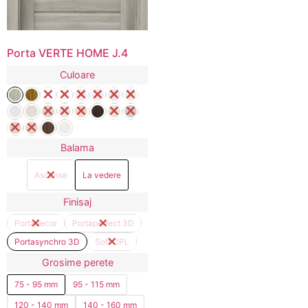
Porta VERTE HOME J.4
Culoare
Balama
Ascunse
La vedere
Finisaj
Portadecor
Portaperfect 3D
Portasynchro 3D
Soft CPL
Grosime perete
75 - 95 mm
95 - 115 mm
120 - 140 mm
140 - 160 mm