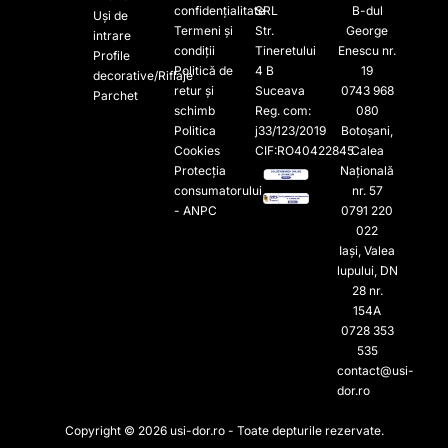
confidențialitate
SRL
B-dul
Uși de
Termeni și
Str.
George
intrare
condiții
Tineretului
Enescu nr.
Profile
Politică de
4 B
19
decorative/Riflaje
retur și
Suceava
0743 968
Parchet
schimb
Reg. com:
080
Politica
j33/123/2019
Botoșani,
Cookies
CIF:RO40422845
Calea
Protecția
Națională
consumatorului
nr. 57
- ANPC
0791 220
022​
Iași, Valea
lupului, DN
28 nr.
154A
0728 353
535​
contact@usi-
dor.ro
Copyright © 2026 usi-dor.ro - Toate depturile rezervate.