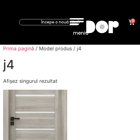
0
meniu
Prima pagină
/ Model produs / j4
j4
Afișez singurul rezultat