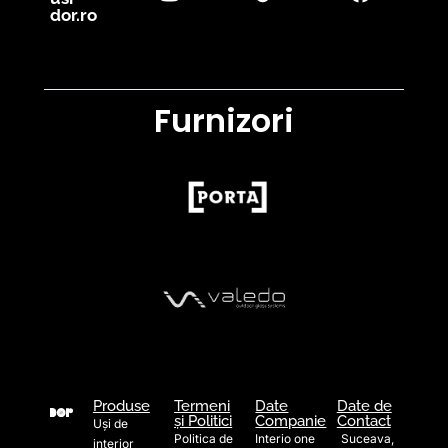
dor.ro
Furnizori
Produse
Termeni
Date
Date de
și Politici
Companie
Contact
Uși de
Politica de
Interio one
Suceava,
interior