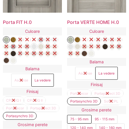
Porta FIT H.0
Porta VERTE HOME H.0
Culoare
Culoare
Balama
Balama
Ascunse
La vedere
Ascunse
La vedere
Finisaj
Finisaj
Portadecor
Portaperfect 3D
CPL HQ I
CPL HQ II
Portasynchro 3D
Soft CPL
Portadecor
Portaperfect 3D
Grosime perete
Portasynchro 3D
75 - 95 mm
95 - 115 mm
Grosime perete
120 - 140 mm
140 - 160 mm