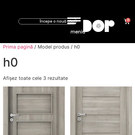
0
meniu
Prima pagină
/ Model produs / h0
h0
Afișez toate cele 3 rezultate