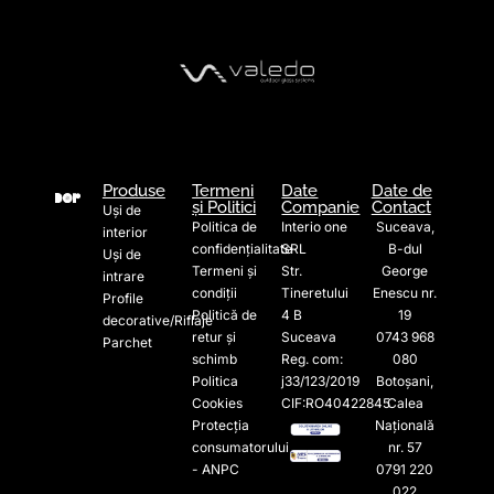
Produse
Termeni
Date
Date de
și Politici
Companie
Contact
Uși de
Politica de
Interio one
Suceava,
interior
confidențialitate
SRL
B-dul
Uși de
Termeni și
Str.
George
intrare
condiții
Tineretului
Enescu nr.
Profile
Politică de
4 B
19
decorative/Riflaje
retur și
Suceava
0743 968
Parchet
schimb
Reg. com:
080
Politica
j33/123/2019
Botoșani,
Cookies
CIF:RO40422845
Calea
Protecția
Națională
consumatorului
nr. 57
- ANPC
0791 220
022​