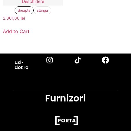
Deschidere
dreapta
stanga
2.301,00
lei
Add to Cart
usi-
dor.ro
Furnizori