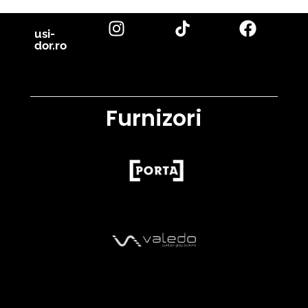
usi-
dor.ro
Furnizori