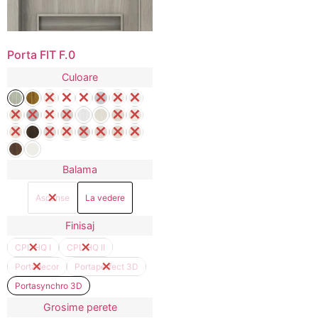
Porta FIT F.0
Culoare
Balama
Ascunse
La vedere
Finisaj
CPL HQ I
CPL HQ II
Portadecor
Portaperfect 3D
Portasynchro 3D
Grosime perete