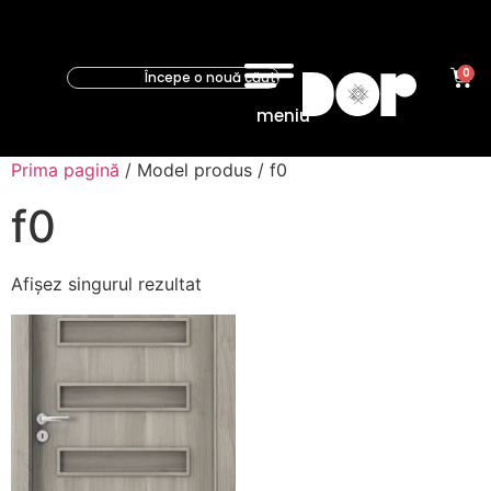
0
meniu
Prima pagină
/ Model produs / f0
f0
Afișez singurul rezultat