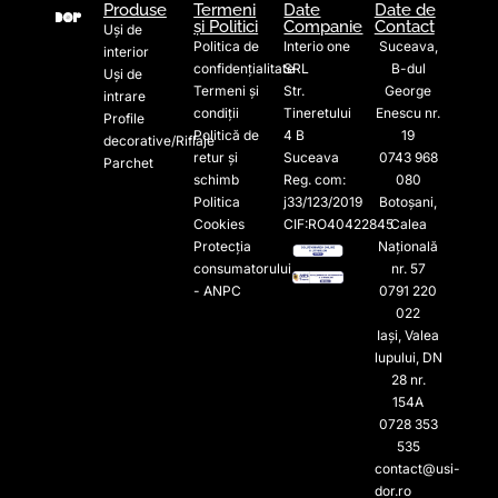
Produse
Termeni
Date
Date de
și Politici
Companie
Contact
Uși de
Politica de
Interio one
Suceava,
interior
confidențialitate
SRL
B-dul
Uși de
Termeni și
Str.
George
intrare
condiții
Tineretului
Enescu nr.
Profile
Politică de
4 B
19
decorative/Riflaje
retur și
Suceava
0743 968
Parchet
schimb
Reg. com:
080
Politica
j33/123/2019
Botoșani,
Cookies
CIF:RO40422845
Calea
Protecția
Națională
consumatorului
nr. 57
- ANPC
0791 220
022​
Iași, Valea
lupului, DN
28 nr.
154A
0728 353
535​
contact@usi-
dor.ro