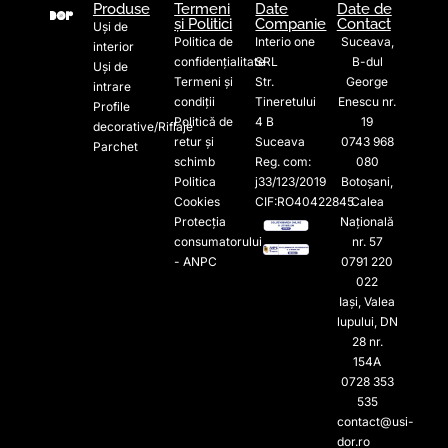
Produse
Termeni
Date
Date de
și Politici
Companie
Contact
Uși de
Politica de
Interio one
Suceava,
interior
confidențialitate
SRL
B-dul
Uși de
Termeni și
Str.
George
intrare
condiții
Tineretului
Enescu nr.
Profile
Politică de
4 B
19
decorative/Riflaje
retur și
Suceava
0743 968
Parchet
schimb
Reg. com:
080
Politica
j33/123/2019
Botoșani,
Cookies
CIF:RO40422845
Calea
Protecția
Națională
consumatorului
nr. 57
- ANPC
0791 220
022​
Iași, Valea
lupului, DN
28 nr.
154A
0728 353
535​
contact@usi-
dor.ro