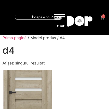
0
meniu
Prima pagină
/ Model produs / d4
d4
Afișez singurul rezultat