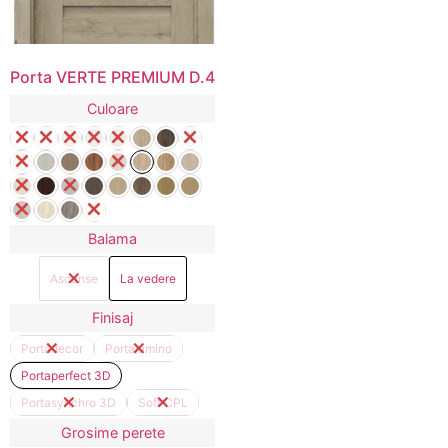
Porta VERTE PREMIUM D.4
Culoare
Balama
Ascunse
La vedere
Finisaj
Portadecor
Portalamino
Portaperfect 3D
Portasynchro 3D
Soft CPL
Grosime perete