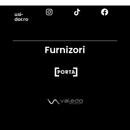
usi-
dor.ro
Furnizori