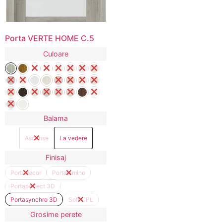
Porta VERTE HOME C.5
Culoare
Balama
Ascunse
La vedere
Finisaj
Portadecor
Portalamino
Portaperfect 3D
Portasynchro 3D
Soft CPL
Grosime perete