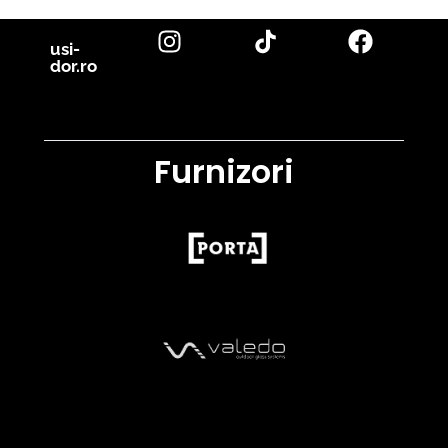
usi-
dor.ro
Furnizori