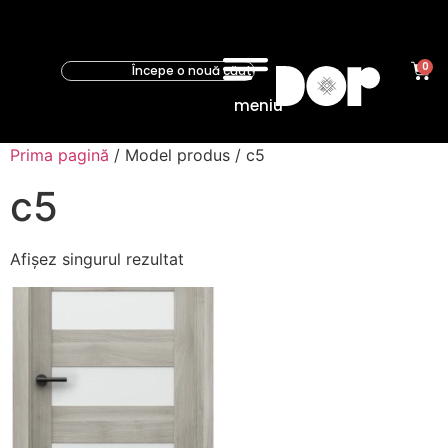
0
meniu
Prima pagină
/ Model produs / c5
c5
Afișez singurul rezultat