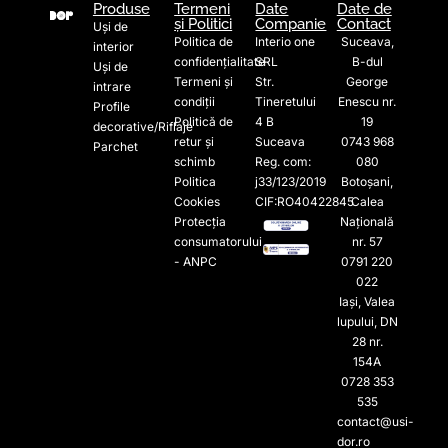
Produse
Termeni
Date
Date de
și Politici
Companie
Contact
Uși de
Politica de
Interio one
Suceava,
interior
confidențialitate
SRL
B-dul
Uși de
Termeni și
Str.
George
intrare
condiții
Tineretului
Enescu nr.
Profile
Politică de
4 B
19
decorative/Riflaje
retur și
Suceava
0743 968
Parchet
schimb
Reg. com:
080
Politica
j33/123/2019
Botoșani,
Cookies
CIF:RO40422845
Calea
Protecția
Națională
consumatorului
nr. 57
- ANPC
0791 220
022​
Iași, Valea
lupului, DN
28 nr.
154A
0728 353
535​
contact@usi-
dor.ro