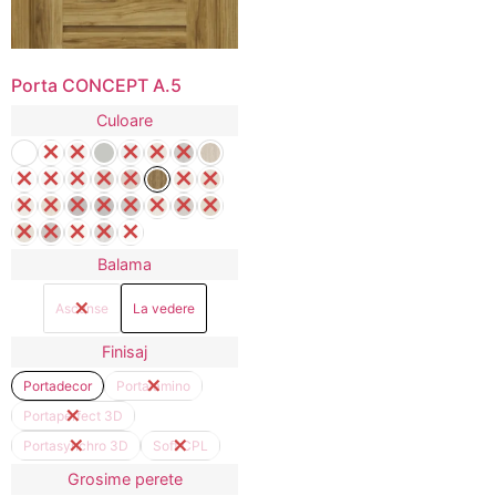
Porta CONCEPT A.5
Culoare
Balama
Ascunse
La vedere
Finisaj
Portadecor
Portalamino
Portaperfect 3D
Portasynchro 3D
Soft CPL
Grosime perete