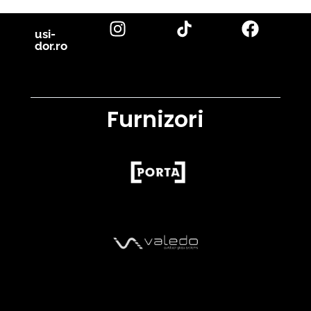
usi-
dor.ro
Furnizori