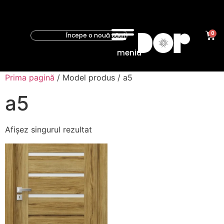
0
meniu
Prima pagină
/ Model produs / a5
a5
Afișez singurul rezultat