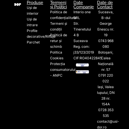
Produse
Termeni
Date
Date de
și Politici
Companie
Contact
Uși de
Politica de
Interio one
Suceava,
interior
confidențialitate
SRL
B-dul
Uși de
Termeni și
Str.
George
intrare
condiții
Tineretului
Enescu nr.
Profile
Politică de
4 B
19
decorative/Riflaje
retur și
Suceava
0743 968
Parchet
schimb
Reg. com:
080
Politica
j33/123/2019
Botoșani,
Cookies
CIF:RO40422845
Calea
Protecția
Națională
consumatorului
nr. 57
- ANPC
0791 220
022​
Iași, Valea
lupului, DN
28 nr.
154A
0728 353
535​
contact@usi-
dor.ro