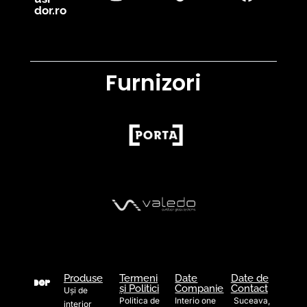
dor.ro
Furnizori
Produse
Termeni
Date
Date de
și Politici
Companie
Contact
Uși de
Politica de
Interio one
Suceava,
interior