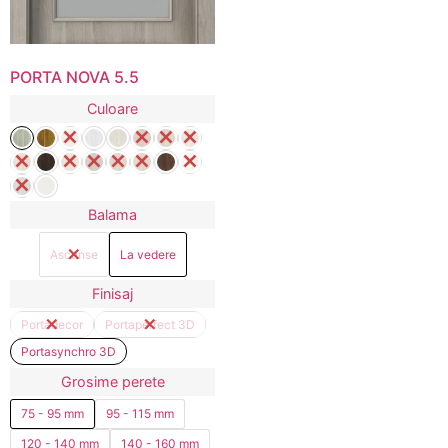
PORTA NOVA 5.5
Culoare
Balama
Ascunse
La vedere
Finisaj
Portadecor
Portaperfect 3D
Portasynchro 3D
Grosime perete
75 - 95 mm
95 - 115 mm
120 - 140 mm
140 - 160 mm