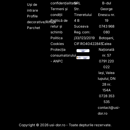
confidențialitate
SRL
B-dul
Uși de
Termeni și
Str.
George
intrare
condiții
Tineretului
Enescu nr.
Profile
Politică de
4 B
19
decorative/Riflaje
retur și
Suceava
0743 968
Parchet
schimb
Reg. com:
080
Politica
j33/123/2019
Botoșani,
Cookies
CIF:RO40422845
Calea
Protecția
Națională
consumatorului
nr. 57
- ANPC
0791 220
022​
Iași, Valea
lupului, DN
28 nr.
154A
0728 353
535​
contact@usi-
dor.ro
Copyright © 2026 usi-dor.ro - Toate depturile rezervate.