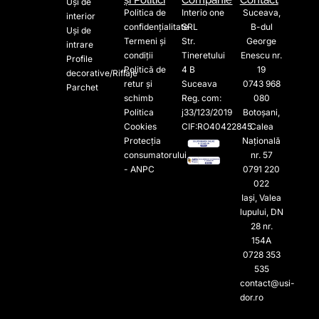
Uși de
Politica de
Interio one
Suceava,
interior
confidențialitate
SRL
B-dul
Uși de
Termeni și
Str.
George
intrare
condiții
Tineretului
Enescu nr.
Profile
Politică de
4 B
19
decorative/Riflaje
retur și
Suceava
0743 968
Parchet
schimb
Reg. com:
080
Politica
j33/123/2019
Botoșani,
Cookies
CIF:RO40422845
Calea
Protecția
Națională
consumatorului
nr. 57
- ANPC
0791 220
022​
Iași, Valea
lupului, DN
28 nr.
154A
0728 353
535​
contact@usi-
dor.ro