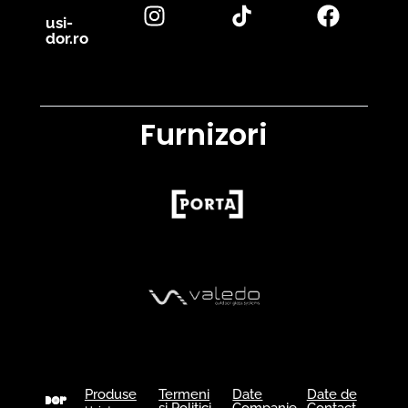
usi-
dor.ro
Furnizori
Produse
Termeni
Date
Date de
și Politici
Companie
Contact