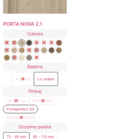
PORTA NOVA 2.1
Culoare
Balama
Ascunse
La vedere
Finisaj
Portadecor
Portalamino
Portaperfect 3D
Portasynchro 3D
Grosime perete
75 - 95 mm
95 - 115 mm