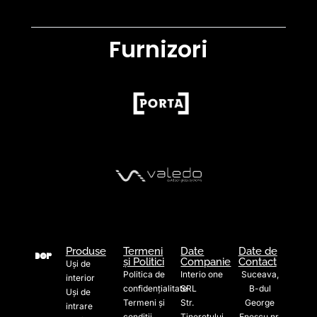
Furnizori
Produse
Termeni
Date
Date de
și Politici
Companie
Contact
Uși de
Politica de
Interio one
Suceava,
interior
confidențialitate
SRL
B-dul
Uși de
Termeni și
Str.
George
intrare
condiții
Tineretului
Enescu nr.