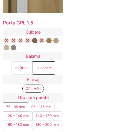
Porta CPL 1.5
Culoare
Balama
Ascunse
La vedere
Finisaj
CPL HQ I
Grosime perete
75 - 95 mm
95 - 115 mm
120 - 140 mm
140 - 160 mm
160 - 180 mm
180 - 200 mm