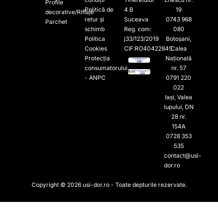
Profile
Politică de
4 B
19
decorative/Riflaje
retur și
Suceava
0743 968
Parchet
schimb
Reg. com:
080
Politica
j33/123/2019
Botoșani,
Cookies
CIF:RO40422845
Calea
Protecția
Națională
consumatorului
nr. 57
- ANPC
0791 220
022​
Iași, Valea
lupului, DN
28 nr.
154A
0728 353
535​
contact@usi-
dor.ro
Copyright © 2026 usi-dor.ro - Toate depturile rezervate.