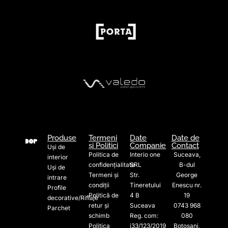
Produse
Termeni
Date
Date de
și Politici
Companie
Contact
Uși de
Politica de
Interio one
Suceava,
interior
confidențialitate
SRL
B-dul
Uși de
Termeni și
Str.
George
intrare
condiții
Tineretului
Enescu nr.
Profile
Politică de
4 B
19
decorative/Riflaje
retur și
Suceava
0743 968
Parchet
schimb
Reg. com:
080
Politica
j33/123/2019
Botoșani,