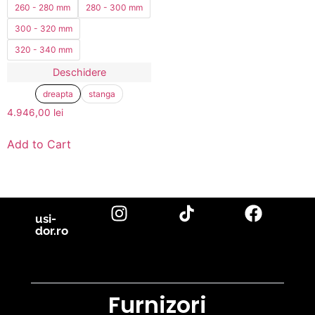
260 - 280 mm
280 - 300 mm
300 - 320 mm
320 - 340 mm
Deschidere
dreapta
stanga
4.946,00
lei
Add to Cart
usi-
dor.ro
Furnizori