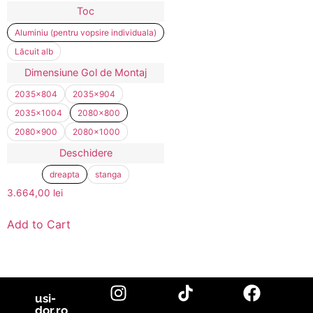
Toc
Aluminiu (pentru vopsire individuala)
Lăcuit alb
Dimensiune Gol de Montaj
2035x804
2035x904
2035x1004
2080x800
2080x900
2080x1000
Deschidere
dreapta
stanga
3.664,00
lei
Add to Cart
usi-
dor.ro