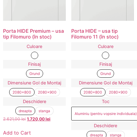
Porta HIDE Premium – usa
Porta HIDE – usa tip
tip Filomuro (în stoc)
Filomuro 11 (în stoc)
Culoare
Culoare
Finisaj
Finisaj
Grund
Grund
Dimensiune Gol de Montaj
Dimensiune Gol de Montaj
2080x800
2080x900
2080x800
2080x900
Deschidere
Toc
dreapta
stanga
Aluminiu (pentru vopsire individuala)
2.621,00
lei
1.720,00
lei
Deschidere
Add to Cart
dreapta
stanga