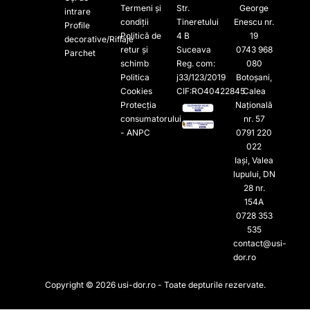
Termeni și
Str.
George
intrare
condiții
Tineretului
Enescu nr.
Profile
Politică de
4 B
19
decorative/Riflaje
retur și
Suceava
0743 968
Parchet
schimb
Reg. com:
080
Politica
j33/123/2019
Botoșani,
Cookies
CIF:RO40422845
Calea
Protecția
Națională
consumatorului
nr. 57
- ANPC
0791 220
022​
Iași, Valea
lupului, DN
28 nr.
154A
0728 353
535​
contact@usi-
dor.ro
Copyright © 2026 usi-dor.ro - Toate depturile rezervate.