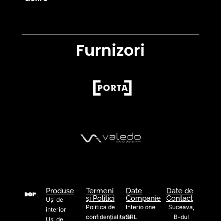
Furnizori
Produse
Termeni
Date
Date de
și Politici
Companie
Contact
Uși de
Politica de
Interio one
Suceava,
interior
confidențialitate
SRL
B-dul
Uși de