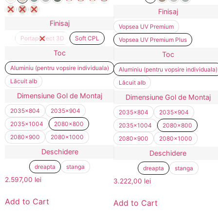
Finisaj
Finisaj
Vopsea UV Premium
Portaperfect 3D
Soft CPL
Vopsea UV Premium Plus
Toc
Toc
Aluminiu (pentru vopsire individuala)
Aluminiu (pentru vopsire individuala)
Lăcuit alb
Lăcuit alb
Dimensiune Gol de Montaj
Dimensiune Gol de Montaj
2035x804
2035x904
2035x804
2035x904
2035x1004
2080x800
2035x1004
2080x800
2080x900
2080x1000
2080x900
2080x1000
Deschidere
Deschidere
dreapta
stanga
dreapta
stanga
2.597,00
lei
3.222,00
lei
Add to Cart
Add to Cart