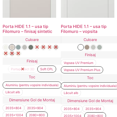
Porta HIDE 1.1 – usa tip
Porta HIDE 1.1 – usa tip
Filomuro – finisaj sintetic
Filomuro – vopsita
Culoare
Culoare
Finisaj
Finisaj
Vopsea UV Premium
Portaperfect 3D
Soft CPL
Vopsea UV Premium Plus
Toc
Toc
Aluminiu (pentru vopsire individuala)
Aluminiu (pentru vopsire individuala)
Lăcuit alb
Lăcuit alb
Dimensiune Gol de Montaj
Dimensiune Gol de Montaj
2035x804
2035x904
2035x804
2035x904
2035x1004
2080x800
2035x1004
2080x800