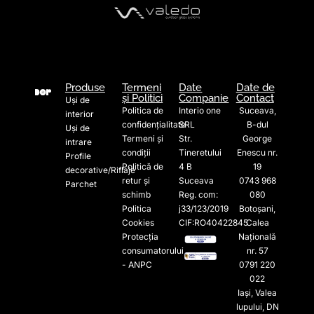
Produse
Termeni
Date
Date de
și Politici
Companie
Contact
Uși de
Politica de
Interio one
Suceava,
interior
confidențialitate
SRL
B-dul
Uși de
Termeni și
Str.
George
intrare
condiții
Tineretului
Enescu nr.
Profile
Politică de
4 B
19
decorative/Riflaje
retur și
Suceava
0743 968
Parchet
schimb
Reg. com:
080
Politica
j33/123/2019
Botoșani,
Cookies
CIF:RO40422845
Calea
Protecția
Națională
consumatorului
nr. 57
- ANPC
0791 220
022​
Iași, Valea
lupului, DN