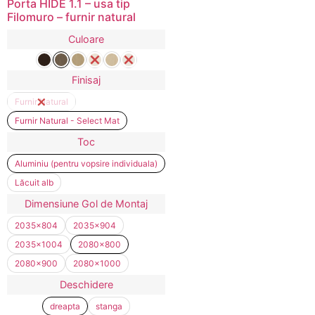
Porta HIDE 1.1 – usa tip
Filomuro – furnir natural
Culoare
Finisaj
Furnir Natural
Furnir Natural - Select Mat
Toc
Aluminiu (pentru vopsire individuala)
Lăcuit alb
Dimensiune Gol de Montaj
2035x804
2035x904
2035x1004
2080x800
2080x900
2080x1000
Deschidere
dreapta
stanga