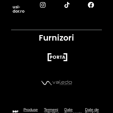
usi-
dor.ro
Furnizori
Produse
Termeni
Date
Date de