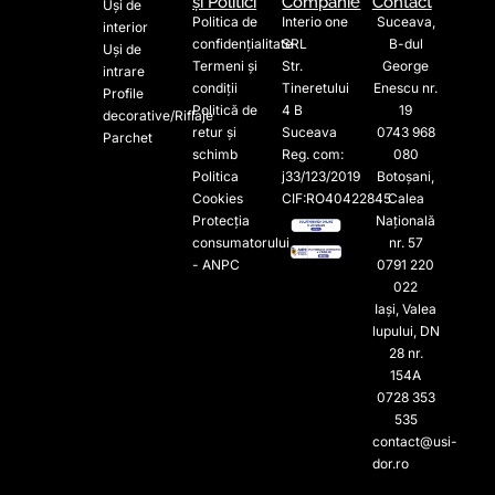
și Politici
Companie
Contact
Uși de
Politica de
Interio one
Suceava,
interior
confidențialitate
SRL
B-dul
Uși de
Termeni și
Str.
George
intrare
condiții
Tineretului
Enescu nr.
Profile
Politică de
4 B
19
decorative/Riflaje
retur și
Suceava
0743 968
Parchet
schimb
Reg. com:
080
Politica
j33/123/2019
Botoșani,
Cookies
CIF:RO40422845
Calea
Protecția
Națională
consumatorului
nr. 57
- ANPC
0791 220
022​
Iași, Valea
lupului, DN
28 nr.
154A
0728 353
535​
contact@usi-
dor.ro