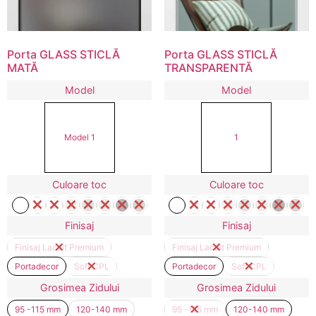
Porta GLASS STICLĂ
Porta GLASS STICLĂ
MATĂ
TRANSPARENTĂ
Model
Model
Model 1
1
Culoare toc
Culoare toc
Finisaj
Finisaj
Finisaj Lacuit Premium
Finisaj Lacuit Premium
Portadecor
Soft CPL
Portadecor
Soft CPL
Grosimea Zidului
Grosimea Zidului
95 -115 mm
120-140 mm
95 -115 mm
120-140 mm