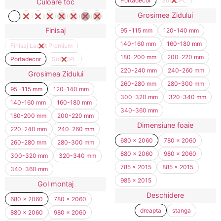
Portadecor
Soft CPL
Culoare toc
Grosimea Zidului
Finisaj
95 -115 mm
120-140 mm
140-160 mm
160-180 mm
Finisaj Lacuit Premium
180-200 mm
200-220 mm
Portadecor
Soft CPL
220-240 mm
240-260 mm
Grosimea Zidului
260-280 mm
280-300 mm
95 -115 mm
120-140 mm
300-320 mm
320-340 mm
140-160 mm
160-180 mm
340-360 mm
180-200 mm
200-220 mm
Dimensiune foaie
220-240 mm
240-260 mm
680 x 2060
780 x 2060
260-280 mm
280-300 mm
880 x 2060
980 x 2060
300-320 mm
320-340 mm
785 x 2015
885 x 2015
340-360 mm
985 x 2015
Gol montaj
Deschidere
680 x 2060
780 x 2060
dreapta
stanga
880 x 2060
980 x 2060