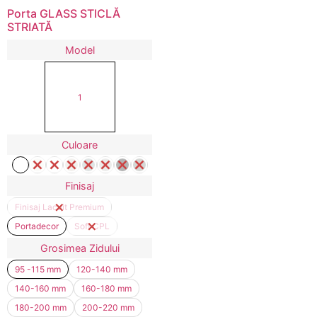
Porta GLASS STICLĂ
STRIATĂ
Model
1
Culoare
Finisaj
Finisaj Lacuit Premium
Portadecor
Soft CPL
Grosimea Zidului
95 -115 mm
120-140 mm
140-160 mm
160-180 mm
180-200 mm
200-220 mm