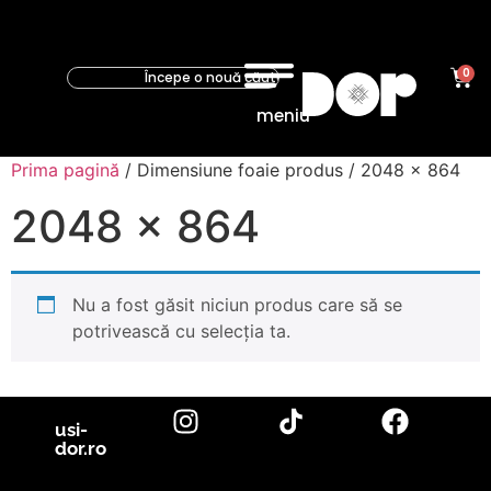
0
meniu
Prima pagină
/ Dimensiune foaie produs / 2048 x 864
2048 x 864
Nu a fost găsit niciun produs care să se
potrivească cu selecția ta.
usi-
dor.ro