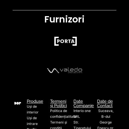
Furnizori
Produse
Termeni
Date
Date de
și Politici
Companie
Contact
Uși de
Politica de
Interio one
Suceava,
interior
confidențialitate
SRL
B-dul
Uși de
Termeni și
Str.
George
intrare
condiții
Tineretului
Enescu nr.