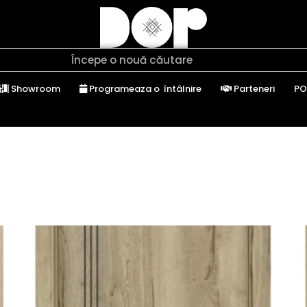
Showroom
Programeaza o întâlnire
Parteneri
PO