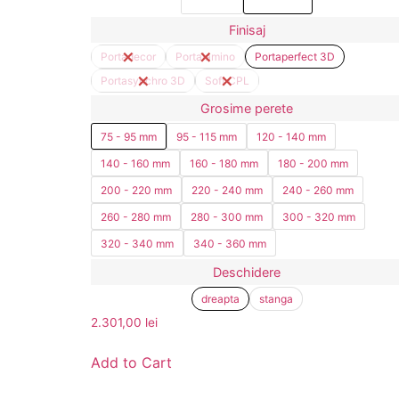
Finisaj
Portadecor
Portalamino
Portaperfect 3D
Portasynchro 3D
Soft CPL
Grosime perete
75 - 95 mm
95 - 115 mm
120 - 140 mm
140 - 160 mm
160 - 180 mm
180 - 200 mm
200 - 220 mm
220 - 240 mm
240 - 260 mm
260 - 280 mm
280 - 300 mm
300 - 320 mm
320 - 340 mm
340 - 360 mm
Deschidere
dreapta
stanga
2.301,00
lei
Add to Cart