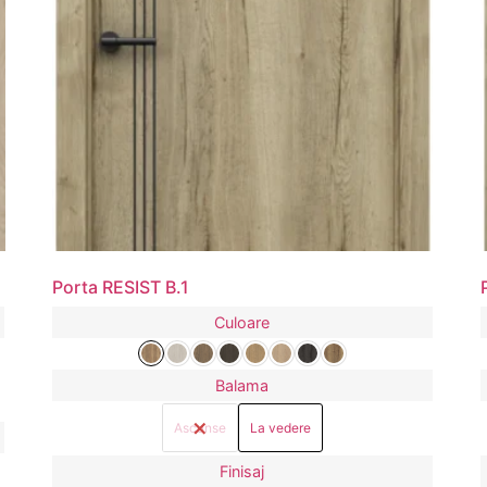
Porta RESIST B.1
Culoare
Balama
Ascunse
La vedere
Finisaj