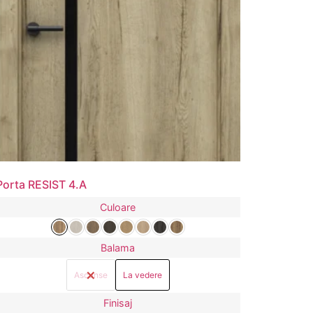
Porta RESIST 4.A
Culoare
Balama
Ascunse
La vedere
Finisaj