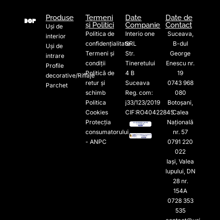
Produse
Termeni
Date
Date de
și Politici
Companie
Contact
Uși de
Politica de
Interio one
Suceava,
interior
confidențialitate
SRL
B-dul
Uși de
Termeni și
Str.
George
intrare
condiții
Tineretului
Enescu nr.
Profile
Politică de
4 B
19
decorative/Riflaje
retur și
Suceava
0743 968
Parchet
schimb
Reg. com:
080
Politica
j33/123/2019
Botoșani,
Cookies
CIF:RO40422845
Calea
Protecția
Națională
consumatorului
nr. 57
- ANPC
0791 220
022​
Iași, Valea
lupului, DN
28 nr.
154A
0728 353
535​