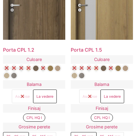
Porta CPL 1.2
Porta CPL 1.5
Culoare
Culoare
Balama
Balama
Ascunse
La vedere
Ascunse
La vedere
Finisaj
Finisaj
CPL HQ I
CPL HQ I
Grosime perete
Grosime perete