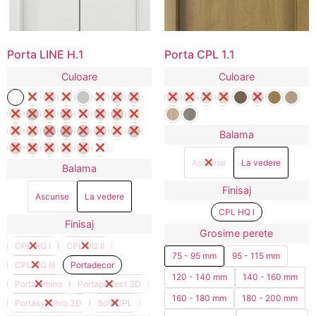
Porta LINE H.1
Porta CPL 1.1
Culoare
Culoare
Balama
Ascunse
La vedere
Balama
Finisaj
Ascunse
La vedere
CPL HQ I
Finisaj
Grosime perete
CPL HQ I
CPL HQ II
75 - 95 mm
95 - 115 mm
CPL HQ III
Portadecor
120 - 140 mm
140 - 160 mm
Portalamino
Portaperfect 3D
160 - 180 mm
180 - 200 mm
Portasynchro 3D
Soft CPL