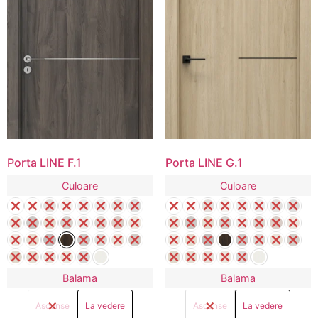
Porta LINE F.1
Porta LINE G.1
Culoare
Culoare
Balama
Balama
Ascunse
La vedere
Ascunse
La vedere