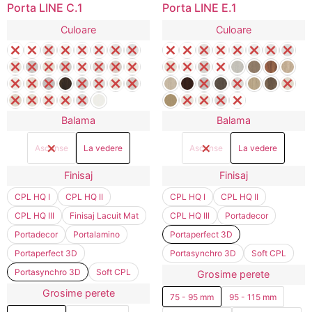
Porta LINE C.1
Porta LINE E.1
Culoare
Culoare
Balama
Balama
Ascunse
La vedere
Ascunse
La vedere
Finisaj
Finisaj
CPL HQ I
CPL HQ II
CPL HQ I
CPL HQ II
CPL HQ III
Finisaj Lacuit Mat
CPL HQ III
Portadecor
Portadecor
Portalamino
Portaperfect 3D
Portaperfect 3D
Portasynchro 3D
Soft CPL
Portasynchro 3D
Soft CPL
Grosime perete
Grosime perete
75 - 95 mm
95 - 115 mm