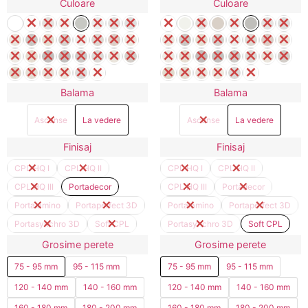
Culoare
Culoare
Balama
Balama
Ascunse
La vedere
Ascunse
La vedere
Finisaj
Finisaj
CPL HQ I
CPL HQ II
CPL HQ I
CPL HQ II
CPL HQ III
Portadecor
CPL HQ III
Portadecor
Portalamino
Portaperfect 3D
Portalamino
Portaperfect 3D
Portasynchro 3D
Soft CPL
Portasynchro 3D
Soft CPL
Grosime perete
Grosime perete
75 - 95 mm
95 - 115 mm
75 - 95 mm
95 - 115 mm
120 - 140 mm
140 - 160 mm
120 - 140 mm
140 - 160 mm
160 - 180 mm
180 - 200 mm
160 - 180 mm
180 - 200 mm