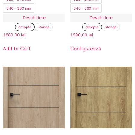
340 - 360 mm
340 - 360 mm
Deschidere
Deschidere
dreapta
stanga
dreapta
stanga
1.880,00
lei
1.590,00
lei
Add to Cart
Configurează