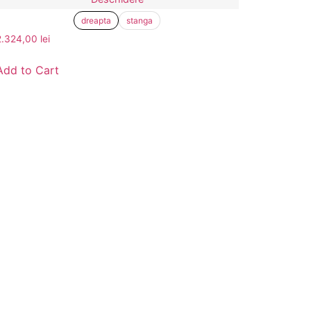
dreapta
stanga
2.324,00
lei
Add to Cart