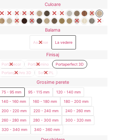
Culoare
Balama
Ascunse
La vedere
Finisaj
Portadecor
Portalamino
Portaperfect 3D
Portasynchro 3D
Soft CPL
Grosime perete
75 - 95 mm
95 - 115 mm
120 - 140 mm
140 - 160 mm
160 - 180 mm
180 - 200 mm
200 - 220 mm
220 - 240 mm
240 - 260 mm
260 - 280 mm
280 - 300 mm
300 - 320 mm
320 - 340 mm
340 - 360 mm
Deschidere