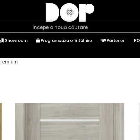
Showroom
Programeaza o întâlnire
Parteneri
PO
 Premium