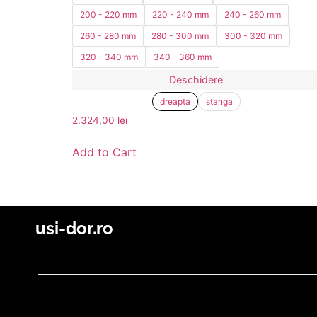
200 - 220 mm
220 - 240 mm
240 - 260 mm
260 - 280 mm
280 - 300 mm
300 - 320 mm
320 - 340 mm
340 - 360 mm
Deschidere
dreapta
stanga
2.324,00
lei
Add to Cart
usi-dor.ro