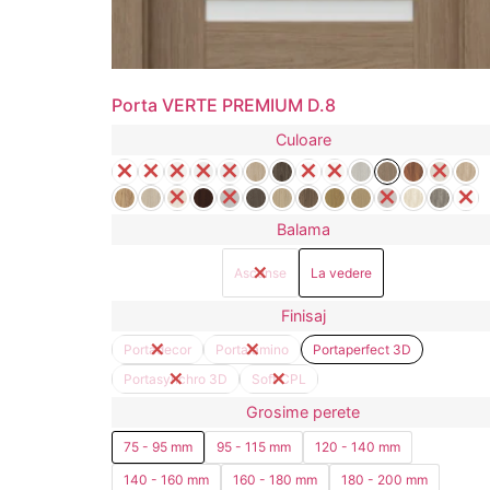
Porta VERTE PREMIUM D.8
Culoare
Balama
Ascunse
La vedere
Finisaj
Portadecor
Portalamino
Portaperfect 3D
Portasynchro 3D
Soft CPL
Grosime perete
75 - 95 mm
95 - 115 mm
120 - 140 mm
140 - 160 mm
160 - 180 mm
180 - 200 mm