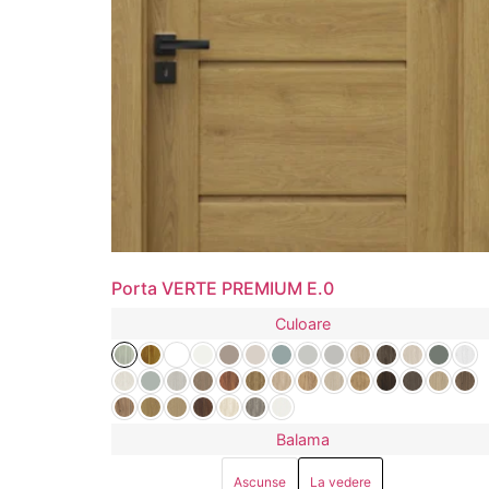
Porta VERTE PREMIUM E.0
Culoare
Balama
Ascunse
La vedere