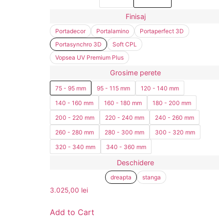
Finisaj
Portadecor
Portalamino
Portaperfect 3D
Portasynchro 3D
Soft CPL
Vopsea UV Premium Plus
Grosime perete
75 - 95 mm
95 - 115 mm
120 - 140 mm
140 - 160 mm
160 - 180 mm
180 - 200 mm
200 - 220 mm
220 - 240 mm
240 - 260 mm
260 - 280 mm
280 - 300 mm
300 - 320 mm
320 - 340 mm
340 - 360 mm
Deschidere
dreapta
stanga
3.025,00
lei
Add to Cart