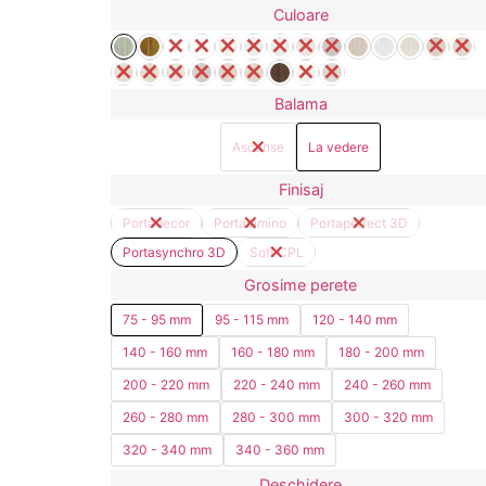
Culoare
Balama
Ascunse
La vedere
Finisaj
Portadecor
Portalamino
Portaperfect 3D
Portasynchro 3D
Soft CPL
Grosime perete
75 - 95 mm
95 - 115 mm
120 - 140 mm
140 - 160 mm
160 - 180 mm
180 - 200 mm
200 - 220 mm
220 - 240 mm
240 - 260 mm
260 - 280 mm
280 - 300 mm
300 - 320 mm
320 - 340 mm
340 - 360 mm
Deschidere