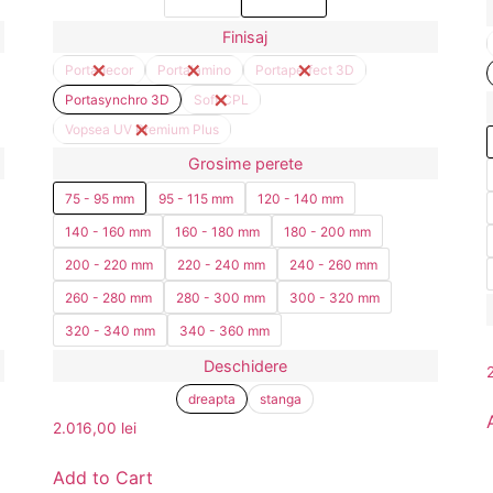
Finisaj
Portadecor
Portalamino
Portaperfect 3D
Portasynchro 3D
Soft CPL
Vopsea UV Premium Plus
Grosime perete
75 - 95 mm
95 - 115 mm
120 - 140 mm
140 - 160 mm
160 - 180 mm
180 - 200 mm
200 - 220 mm
220 - 240 mm
240 - 260 mm
260 - 280 mm
280 - 300 mm
300 - 320 mm
320 - 340 mm
340 - 360 mm
Deschidere
dreapta
stanga
2.016,00
lei
Add to Cart