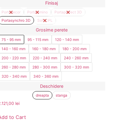
Finisaj
Portadecor
Portalamino
Portaperfect 3D
Portasynchro 3D
Soft CPL
Grosime perete
75 - 95 mm
95 - 115 mm
120 - 140 mm
140 - 160 mm
160 - 180 mm
180 - 200 mm
200 - 220 mm
220 - 240 mm
240 - 260 mm
260 - 280 mm
280 - 300 mm
300 - 320 mm
320 - 340 mm
340 - 360 mm
Deschidere
dreapta
stanga
2.121,00
lei
Add to Cart