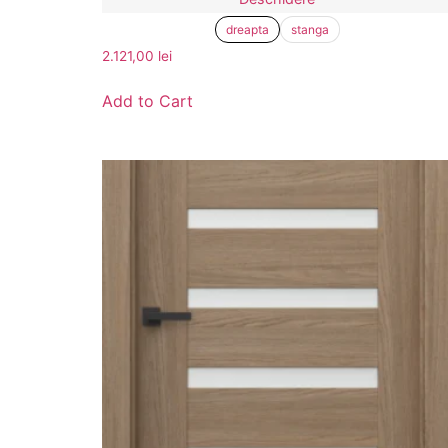
dreapta
stanga
2.121,00
lei
Add to Cart