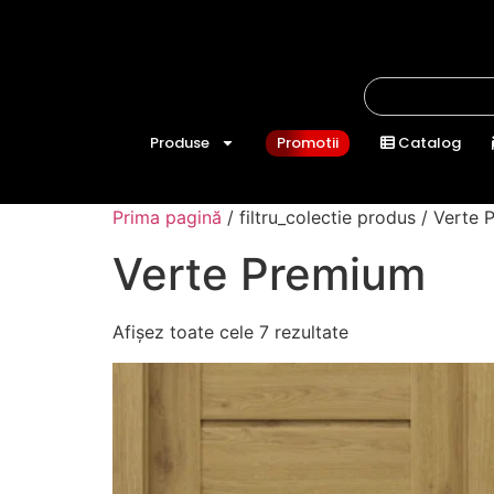
Produse
Promotii
Catalog
Prima pagină
/ filtru_colectie produs / Verte
Verte Premium
Afișez toate cele 7 rezultate