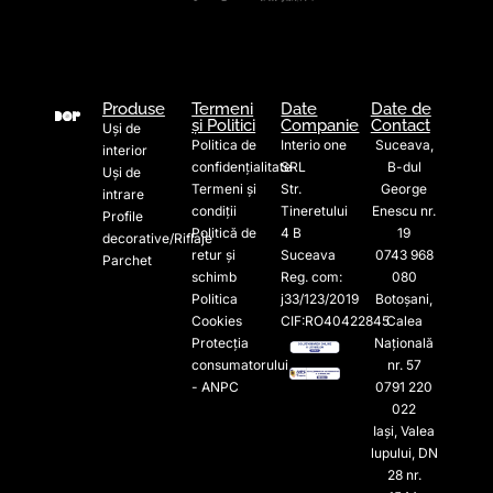
Produse
Termeni
Date
Date de
și Politici
Companie
Contact
Uși de
Politica de
Interio one
Suceava,
interior
confidențialitate
SRL
B-dul
Uși de
Termeni și
Str.
George
intrare
condiții
Tineretului
Enescu nr.
Profile
Politică de
4 B
19
decorative/Riflaje
retur și
Suceava
0743 968
Parchet
schimb
Reg. com:
080
Politica
j33/123/2019
Botoșani,
Cookies
CIF:RO40422845
Calea
Protecția
Națională
consumatorului
nr. 57
- ANPC
0791 220
022​
Iași, Valea
lupului, DN
28 nr.