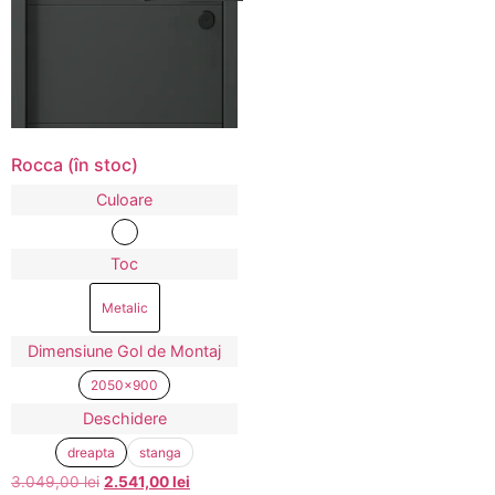
Rocca (în stoc)
Culoare
Toc
Metalic
Dimensiune Gol de Montaj
2050x900
Deschidere
dreapta
stanga
3.049,00
lei
2.541,00
lei