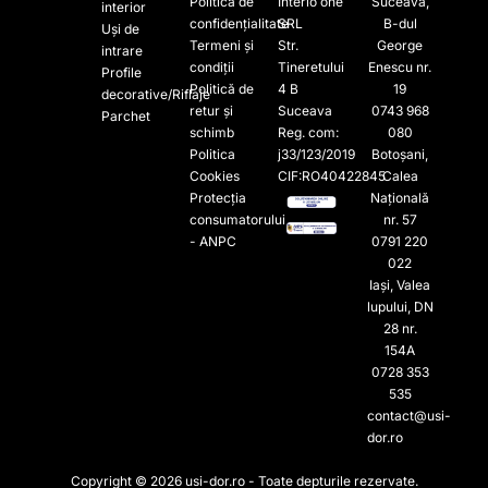
Politica de
Interio one
Suceava,
interior
confidențialitate
SRL
B-dul
Uși de
Termeni și
Str.
George
intrare
condiții
Tineretului
Enescu nr.
Profile
Politică de
4 B
19
decorative/Riflaje
retur și
Suceava
0743 968
Parchet
schimb
Reg. com:
080
Politica
j33/123/2019
Botoșani,
Cookies
CIF:RO40422845
Calea
Protecția
Națională
consumatorului
nr. 57
- ANPC
0791 220
022​
Iași, Valea
lupului, DN
28 nr.
154A
0728 353
535​
contact@usi-
dor.ro
Copyright © 2026 usi-dor.ro - Toate depturile rezervate.