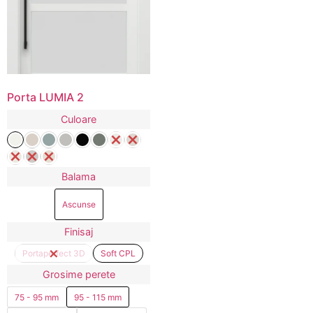
Porta LUMIA 2
Culoare
Balama
Ascunse
Finisaj
Portaperfect 3D
Soft CPL
Grosime perete
75 - 95 mm
95 - 115 mm