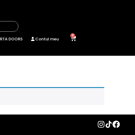
0
RTA DOORS
Contul meu