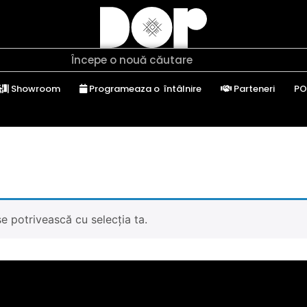
Showroom
Programeaza o întâlnire
Parteneri
PO
e potrivească cu selecția ta.