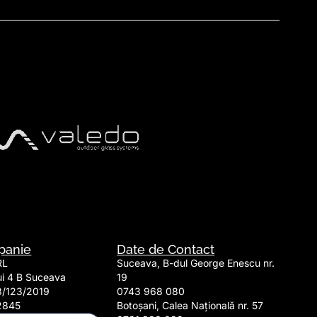
panie
Date de Contact
RL
Suceava, B-dul George Enescu nr.
lui 4 B Suceava
19
3/123/2019
0743 968 080
2845
Botoșani, Calea Națională nr. 57