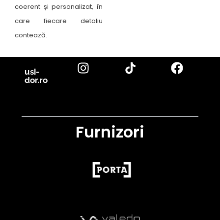
coerent și personalizat, în
care fiecare detaliu
contează.
usi-
dor.ro
Furnizori