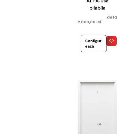
ALFA-usa
pliabila
de la
2.669,00
lei
Configur
ează