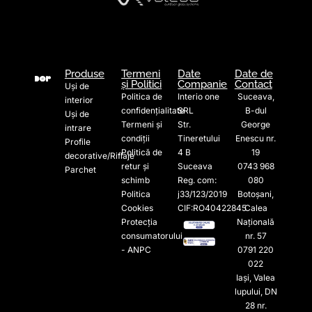
Produse
Termeni
Date
Date de
și Politici
Companie
Contact
Uși de
Politica de
Interio one
Suceava,
interior
confidențialitate
SRL
B-dul
Uși de
Termeni și
Str.
George
intrare
condiții
Tineretului
Enescu nr.
Profile
Politică de
4 B
19
decorative/Riflaje
retur și
Suceava
0743 968
Parchet
schimb
Reg. com:
080
Politica
j33/123/2019
Botoșani,
Cookies
CIF:RO40422845
Calea
Protecția
Națională
consumatorului
nr. 57
- ANPC
0791 220
022​
Iași, Valea
lupului, DN
28 nr.