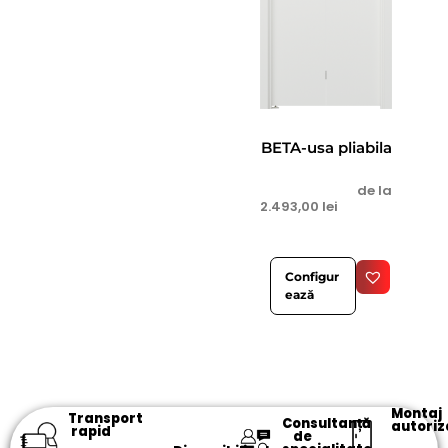
BETA-usa pliabila
de la
2.493,00
lei
Configur
ează
Montaj
Transport
Consultanță
autoriz
rapid
de