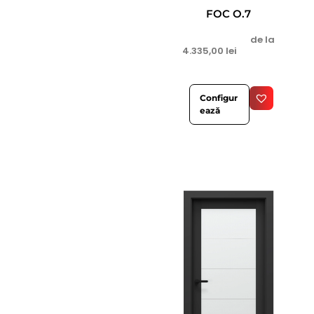
FOC O.7
de la
4.335,00
lei
Configur
ează