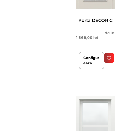
Porta DECOR C
de la
1.869,00
lei
Configur
ează