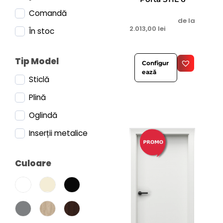
Comandă
de la
2.013,00
lei
În stoc
Tip Model
Configur
ează
Sticlă
Plină
Oglindă
Inserții metalice
Culoare