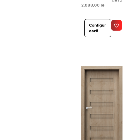
de la
2.088,00
lei
Configur
ează