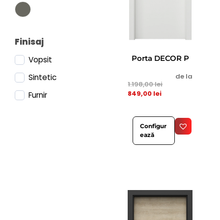
Finisaj
Porta DECOR P
Vopsit
de la
Sintetic
1.198,00
lei
849,00
lei
Furnir
Configur
ează