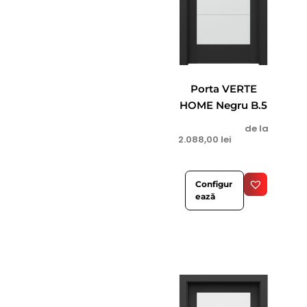
Porta VERTE
HOME Negru B.5
de la
2.088,00
lei
Configur
ează