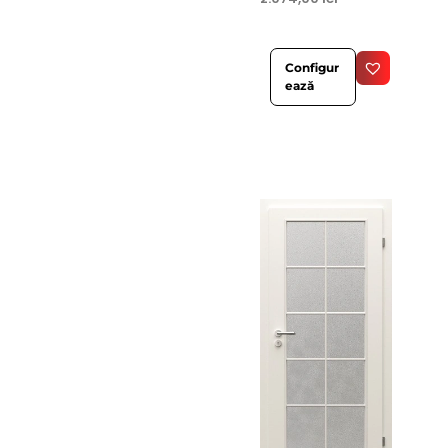
Configur
ează