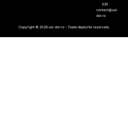
535​
contact@usi-
dor.ro
Copyright © 2026 usi-dor.ro - Toate depturile rezervate.