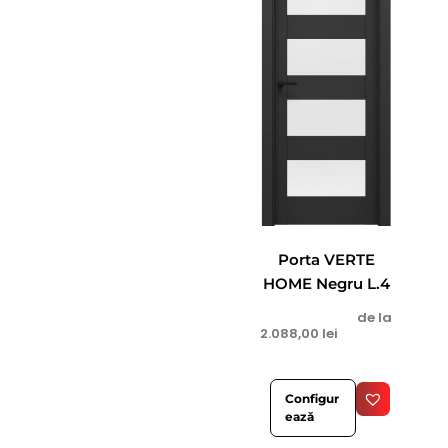
Porta VERTE
HOME Negru L.4
de la
2.088,00
lei
Configur
ează