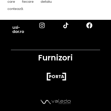
care fiecare detaliu
contează.
usi-
dor.ro
Furnizori