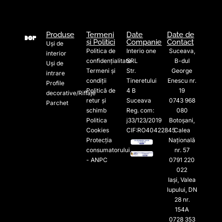
Produse
Termeni
Date
Date de
și Politici
Companie
Contact
Uși de
Politica de
Interio one
Suceava,
interior
confidențialitate
SRL
B-dul
Uși de
Termeni și
Str.
George
intrare
condiții
Tineretului
Enescu nr.
Profile
Politică de
4 B
19
decorative/Riflaje
retur și
Suceava
0743 968
Parchet
schimb
Reg. com:
080
Politica
j33/123/2019
Botoșani,
Cookies
CIF:RO40422845
Calea
Protecția
Națională
consumatorului
nr. 57
- ANPC
0791 220
022​
Iași, Valea
lupului, DN
28 nr.
154A
0728 353