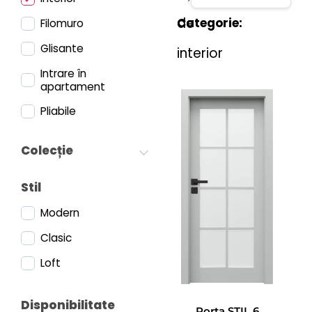
de
Categorie:
Filomuro
Glisante
interior
Intrare în
apartament
Pliabile
Colecție
Stil
Modern
Clasic
Loft
Disponibilitate
Porta STIL 6