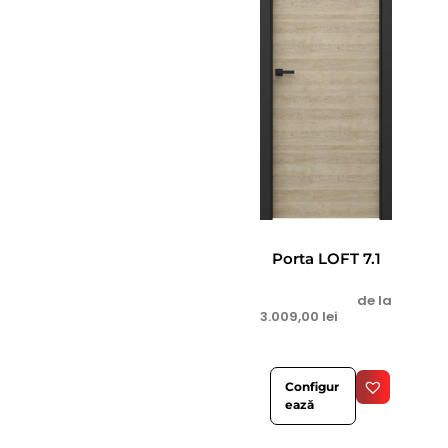
Porta LOFT 7.1
de la
3.009,00
lei
Configur
ează