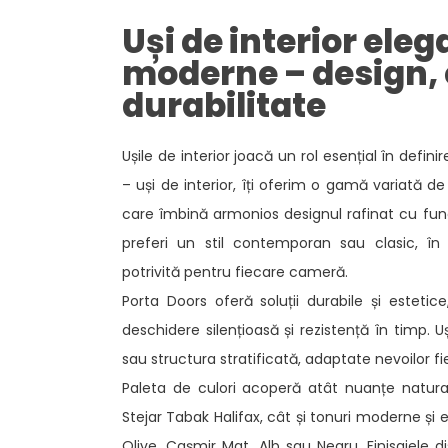
CRAFT
Uși de interior eleg
moderne – design, 
durabilitate​
Ușile de interior joacă un rol esențial în definir
– uși de interior, îți oferim o gamă variată 
care îmbină armonios designul rafinat cu funcț
preferi un stil contemporan sau clasic, în
potrivită pentru fiecare cameră. ​
Porta Doors oferă soluții durabile și estetic
deschidere silențioasă și rezistență în timp. U
sau structura stratificată, adaptate nevoilor fi
Paleta de culori acoperă atât nuanțe natura
Stejar Tabak Halifax, cât și tonuri moderne și e
Olive, Cașmir Mat, Alb sau Negru. Finisajele di