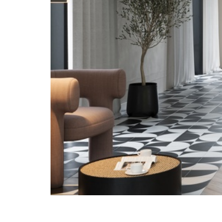
Alfa
Beta
Porta System
Compact
Sistem de glisare fără toc
Black
Slide
Efekt
Ușă de intrare în apartament
bicoloră
Hide
Foc
Resist
CLASSIC HOME