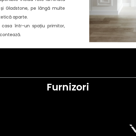
 și Gladstone, pe lângă multe
tetică aparte.
casa într-un spațiu primitor,
u contează.
Furnizori