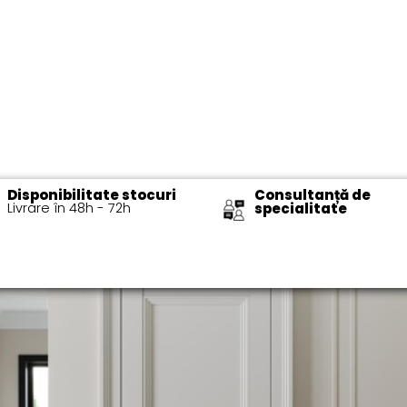
Disponibilitate stocuri
Consultanță de
Livrare în 48h - 72h​
specialitate​