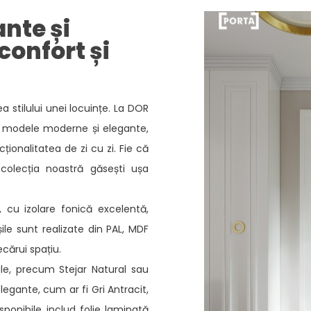
ante și
confort și
ea stilului unei locuințe. La DOR
de modele moderne și elegante,
ionalitatea de zi cu zi. Fie că
 colecția noastră găsești ușa
e, cu izolare fonică excelentă,
șile sunt realizate din PAL, MDF
ecărui spațiu.
le, precum Stejar Natural sau
legante, cum ar fi Gri Antracit,
sponibile includ folie laminată