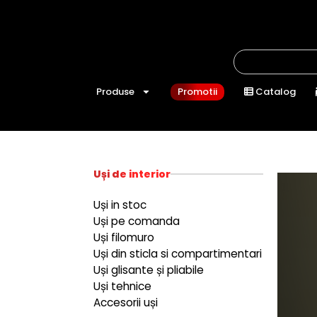
Produse
Promotii
Catalog
Uși de interior
Uși in stoc
Uși pe comanda
Uși filomuro
Uși din sticla si compartimentari
Uși glisante și pliabile
Uși tehnice
Accesorii uși