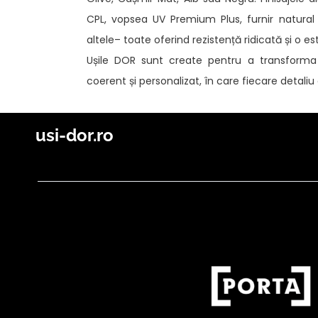
CPL, vopsea UV Premium Plus, furnir natural
altele– toate oferind rezistență ridicată și o es
Ușile DOR sunt create pentru a transforma 
coerent și personalizat, în care fiecare detali
usi-dor.ro