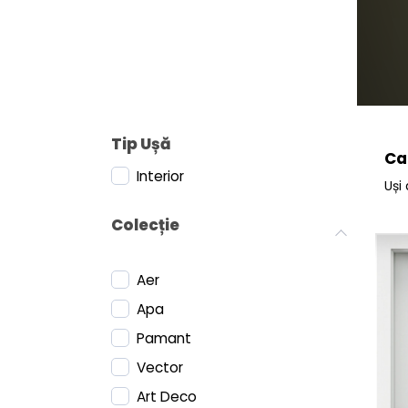
Tip Ușă
Ca
Interior
Uși 
Colecție
Aer
Apa
Pamant
Vector
Art Deco