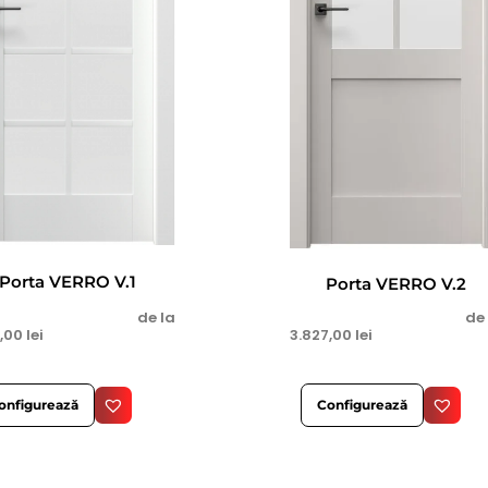
Porta VERRO V.1
Porta VERRO V.2
de la
de
7,00
lei
3.827,00
lei
onfigurează
Configurează