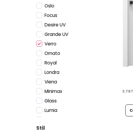
Oslo
Focus
Desire UV
Grande UV
Verro
Ornato
Royal
Londra
Viena
Minimax
3.79
Glass
Lumia
C
Verte Home Negru
Stil
Loft Steel