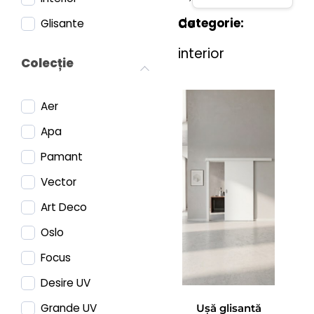
de
Categorie:
Glisante
interior
Colecție
Aer
Apa
Pamant
Vector
Art Deco
Oslo
Focus
Desire UV
Grande UV
Ușă glisantă