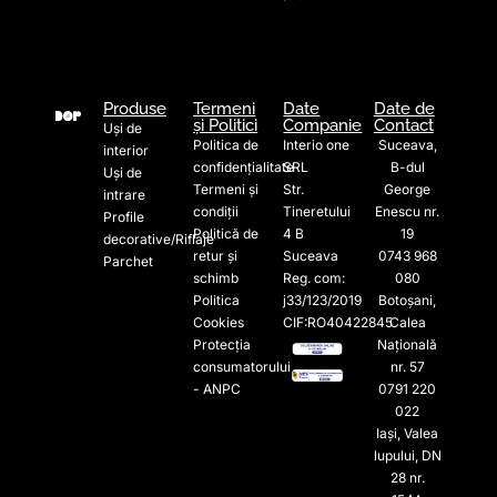
Produse
Termeni
Date
Date de
și Politici
Companie
Contact
Uși de
Politica de
Interio one
Suceava,
interior
confidențialitate
SRL
B-dul
Uși de
Termeni și
Str.
George
intrare
condiții
Tineretului
Enescu nr.
Profile
Politică de
4 B
19
decorative/Riflaje
retur și
Suceava
0743 968
Parchet
schimb
Reg. com:
080
Politica
j33/123/2019
Botoșani,
Cookies
CIF:RO40422845
Calea
Protecția
Națională
consumatorului
nr. 57
- ANPC
0791 220
022​
Iași, Valea
lupului, DN
28 nr.