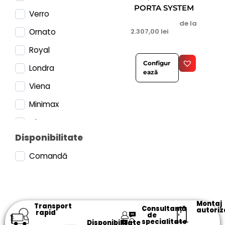
PORTA SYSTEM
Verro
de la
2.307,00
lei
Ornato
Royal
Configur
Londra
ează
Viena
Minimax
Glass
Disponibilitate
Lumia
Comandă
Verte Home Negru
Loft Steel
Concept
Montaj
Transport
Consultanță
autoriz
Balance
rapid
de
specialitate​
Disponibilitate