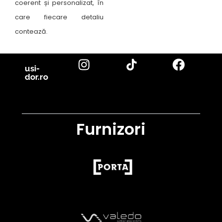
coerent și personalizat, în
care fiecare detaliu
contează.
usi-
dor.ro
Furnizori