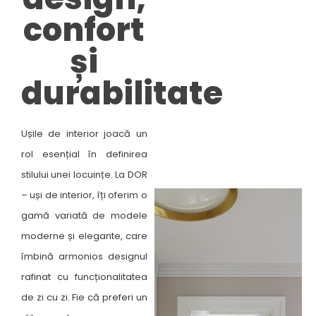
confort
CLASSIC HOME
și
CRAFT
durabilitate​
Ușile de interior joacă un
rol esențial în definirea
stilului unei locuințe. La DOR
– uși de interior, îți oferim o
gamă variată de modele
moderne și elegante, care
îmbină armonios designul
rafinat cu funcționalitatea
de zi cu zi. Fie că preferi un