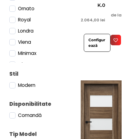
K.0
Ornato
de la
Royal
2.064,00
lei
Londra
Configur
Viena
ează
Minimax
Glass
Stil
Lumia
Modern
Verte Home Negru
Loft Steel
Disponibilitate
Concept
Comandă
Balance
Harmony
Tip Model