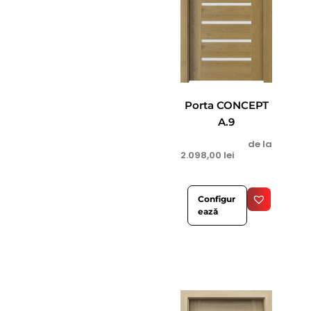
Porta CONCEPT
A.9
de la
2.098,00
lei
Configur
ează