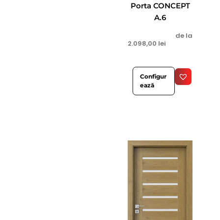
Porta CONCEPT
A.6
de la
2.098,00
lei
Configur
ează