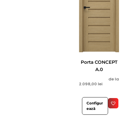
Porta CONCEPT
A.0
de la
2.098,00
lei
Configur
ează