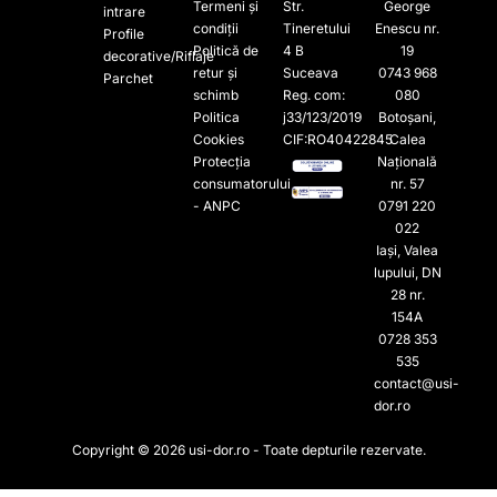
Termeni și
Str.
George
intrare
condiții
Tineretului
Enescu nr.
Profile
Politică de
4 B
19
decorative/Riflaje
retur și
Suceava
0743 968
Parchet
schimb
Reg. com:
080
Politica
j33/123/2019
Botoșani,
Cookies
CIF:RO40422845
Calea
Protecția
Națională
consumatorului
nr. 57
- ANPC
0791 220
022​
Iași, Valea
lupului, DN
28 nr.
154A
0728 353
535​
contact@usi-
dor.ro
Copyright © 2026 usi-dor.ro - Toate depturile rezervate.