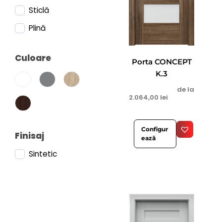
Inspire
Sticlă
Verte Premium
Plină
Verte Home
Culoare
Loft
Porta CONCEPT
K.3
Level
de la
Nova
2.064,00
lei
Line
CPL
Configur
Finisaj
ează
Decor
Sintetic
Fit
Stil
Alfa
Beta