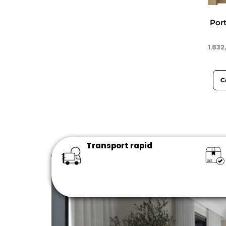
Alfa
Por
Beta
Porta System
1.832
Compact
Sistem de glisare fără toc
C
Black
Slide
Efekt
Ușă de intrare în apartament
Transport rapid
bicoloră
Hide
Foc
Resist
CLASSIC HOME