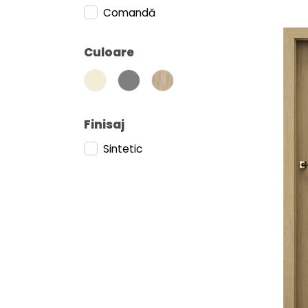
Comandă
Concept
Balance
Culoare
Harmony
Inspire
Verte Premium
Verte Home
Finisaj
Loft
Sintetic
Level
Nova
Line
CPL
Decor
Fit
Stil