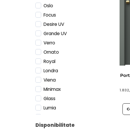
Oslo
Focus
Desire UV
Grande UV
Verro
Ornato
Royal
Londra
Por
Viena
Minimax
1.832
Glass
Lumia
C
Verte Home Negru
Disponibilitate
Loft Steel