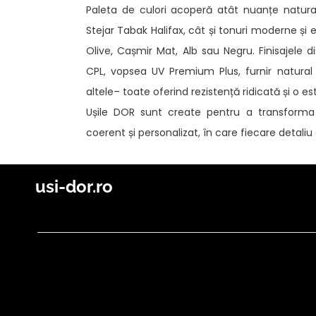
Paleta de culori acoperă atât nuanțe natura
Stejar Tabak Halifax, cât și tonuri moderne și e
Olive, Cașmir Mat, Alb sau Negru. Finisajele di
CPL, vopsea UV Premium Plus, furnir natural
altele– toate oferind rezistență ridicată și o es
Ușile DOR sunt create pentru a transforma 
coerent și personalizat, în care fiecare detali
usi-dor.ro