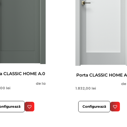
ta CLASSIC HOME A.0
Porta CLASSIC HOME A
de la
de
,00
lei
1.832,00
lei
onfigurează
Configurează