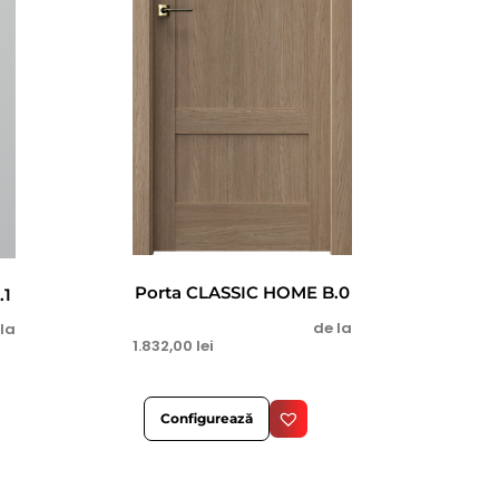
Porta CLASSIC HOME B.0
.1
de la
 la
1.832,00
lei
Configurează