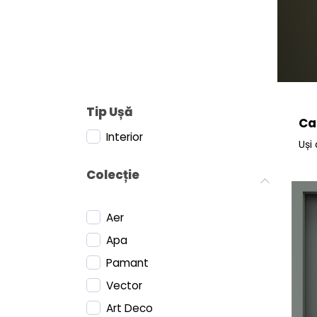
Tip Ușă
Ca
Interior
Uși 
Colecție
Aer
Apa
Pamant
Vector
Art Deco