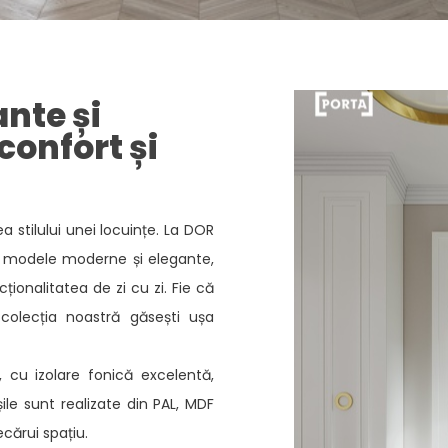
ante și
confort și
ea stilului unei locuințe. La DOR
de modele moderne și elegante,
ionalitatea de zi cu zi. Fie că
 colecția noastră găsești ușa
e, cu izolare fonică excelentă,
șile sunt realizate din PAL, MDF
ecărui spațiu.