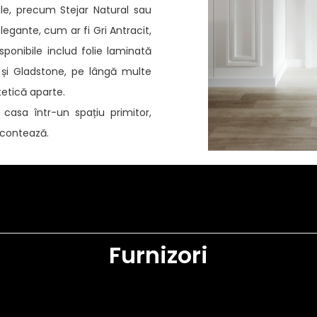
le, precum Stejar Natural sau
legante, cum ar fi Gri Antracit,
sponibile includ folie laminată
 și Gladstone, pe lângă multe
tetică aparte.
casa într-un spațiu primitor,
u contează.
Furnizori