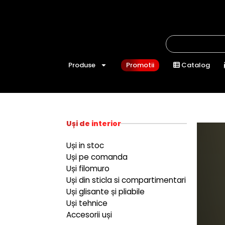
Produse
Promotii
Catalog
Uși de interior
Uși in stoc
Uși pe comanda
Uși filomuro
Uși din sticla si compartimentari
Uși glisante și pliabile
Uși tehnice
Accesorii uși