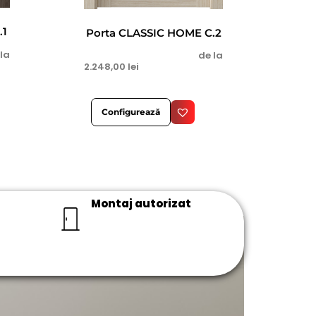
.1
Porta CLASSIC HOME C.2
 la
de la
2.248,00
lei
Configurează
Montaj autorizat