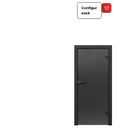
Configur
ează