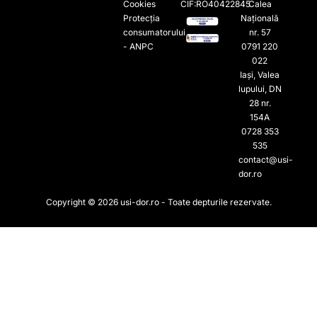
Cookies
CIF:RO40422845
Calea
Protecția
Națională
consumatorului
nr. 57
- ANPC
0791 220
022​
Iași, Valea
lupului, DN
28 nr.
154A
0728 353
535​
contact@usi-
dor.ro
Copyright © 2026 usi-dor.ro - Toate depturile rezervate.