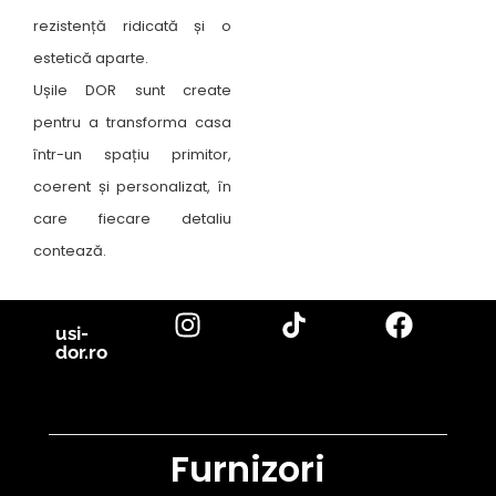
rezistență ridicată și o
estetică aparte.
Ușile DOR sunt create
pentru a transforma casa
într-un spațiu primitor,
coerent și personalizat, în
care fiecare detaliu
contează.
usi-
dor.ro
Furnizori