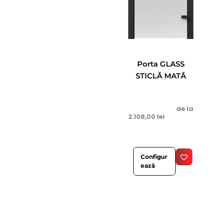
Porta GLASS
STICLĂ MATĂ
de la
2.108,00
lei
Configur
ează