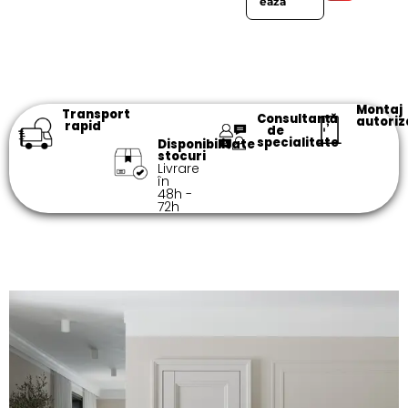
ează
Montaj
Transport
Consultanță
autoriz
rapid
de
specialitate​
Disponibilitate
stocuri
Livrare
în
48h -
72h​