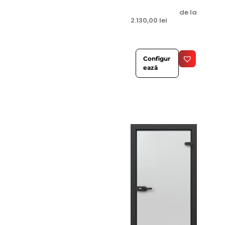
de la
2.130,00
lei
Configur
ează