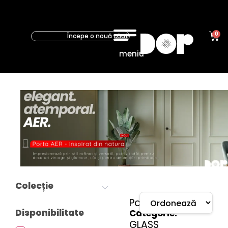
0
meniu
Porta
GLASS
Colecție
Porta
Disponibilitate
Categorie:
GLASS