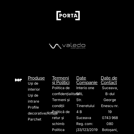
Produse
Termeni
Date
Date de
și Politici
Companie
Contact
Uși de
Politica de
Interio one
Suceava,
interior
confidențialitate
SRL
B-dul
Uși de
Termeni și
Str.
George
intrare
condiții
Tineretului
Enescu nr.
Profile
Politică de
4 B
19
decorative/Riflaje
retur și
Suceava
0743 968
Parchet
schimb
Reg. com:
080
Politica
j33/123/2019
Botoșani,