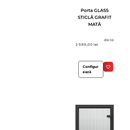
Porta GLASS
STICLĂ GRAFIT
MATĂ
de la
2.586,00
lei
Configur
ează