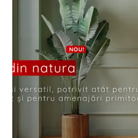
Porta
DESIRE
UV
Porta
DUO
Porta
VERRO
Porta
IMPERIAL
Porta
ORNATO
Porta
GLASS
Porta
LUMIA
VECTOR
Porta
Loft
Steel
Porta