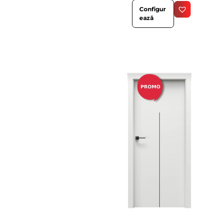
Configur
ează