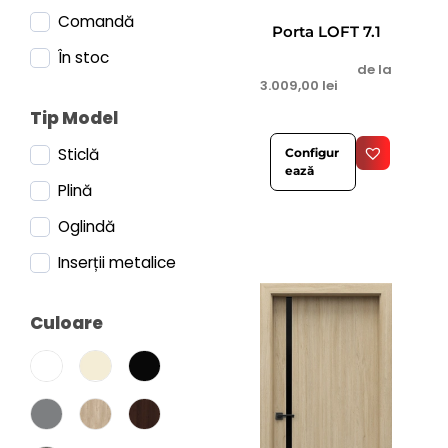
Comandă
Porta LOFT 7.1
În stoc
de la
3.009,00
lei
Tip Model
Sticlă
Configur
ează
Plină
Oglindă
Inserții metalice
Culoare