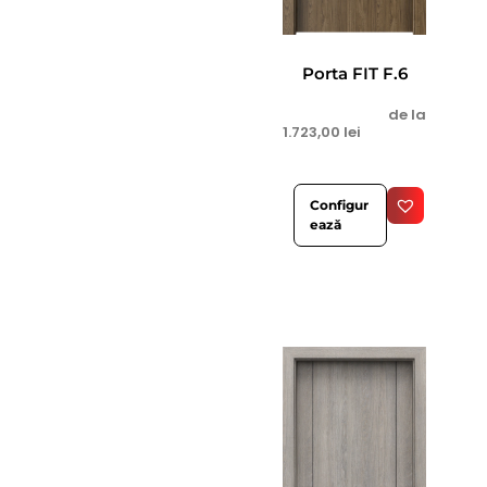
Porta FIT F.6
de la
1.723,00
lei
Configur
ează