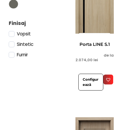
Finisaj
Vopsit
Sintetic
Porta LINE S.1
Furnir
de la
2.074,00
lei
Configur
ează