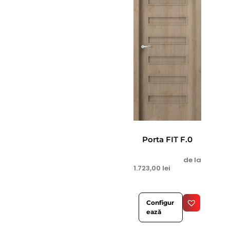
Porta FIT F.0
de la
1.723,00
lei
Configur
ează