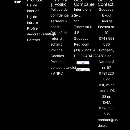
și Politici
Companie
Contact
Uși de
Politica de
Interio one
Suceava,
interior
confidențialitate
SRL
B-dul
Uși de
Termeni și
Str.
George
intrare
condiții
Tineretului
Enescu nr.
Profile
Politică de
4 B
19
decorative/Riflaje
retur și
Suceava
0743 968
Parchet
schimb
Reg. com:
080
Politica
j33/123/2019
Botoșani,
Cookies
CIF:RO40422845
Calea
Protecția
Națională
consumatorului
nr. 57
- ANPC
0791 220
022​
Iași, Valea
lupului, DN
28 nr.
154A
0728 353
535​
contact@usi-
dor.ro