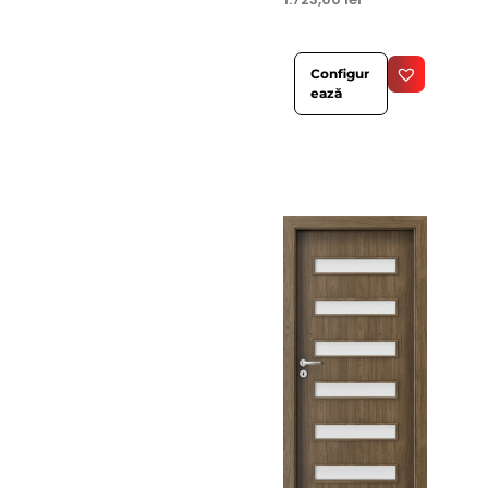
Configur
ează