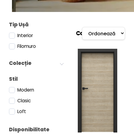
HIDE
Tip Ușă
Colectie
Categorie:
Interior
Filomuro
Colecție
Stil
Modern
Clasic
Loft
Disponibilitate