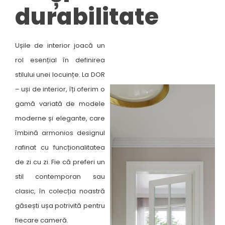
durabilitate​
Ușile de interior joacă un
rol esențial în definirea
stilului unei locuințe. La DOR
– uși de interior, îți oferim o
gamă variată de modele
moderne și elegante, care
îmbină armonios designul
rafinat cu funcționalitatea
de zi cu zi. Fie că preferi un
stil contemporan sau
clasic, în colecția noastră
găsești ușa potrivită pentru
fiecare cameră. ​