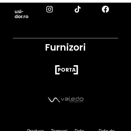
usi-
dor.ro
Furnizori
Produse
Termeni
Date
Date de