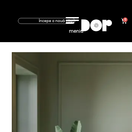
0
meniu
Colectie
Natura
LUMIA
OSLO
ART
DECO
APA
Porta
GRANDE
UV